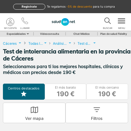
Regístrate
te regalamos
-5% de descuento
para tu compra
MI CUENTA
LLAMAR
BUSCAR
MENU
Especialidades
Videoconsulta
Chat Médico
Plan de salud Fidelity
Cáceres
Todas las localidades
Análisis Clínicos
Test de intolerancia alimentaria
Test de intolerancia alimentaria en la provincia
de Cáceres
Seleccionamos para ti los mejores hospitales, clínicas y
médicos con precios desde 190 €
El más barato
El más cercano
Centros destacados
190 €
190 €
Ver mapa
Filtros