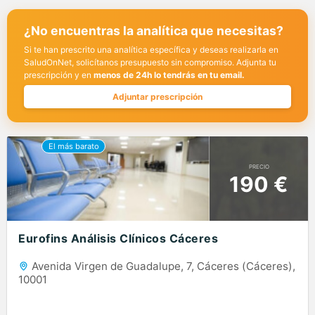
¿No encuentras la analítica que necesitas?
Si te han prescrito una analítica específica y deseas realizarla en
SaludOnNet, solicítanos presupuesto sin compromiso. Adjunta tu
prescripción y en
menos de 24h lo tendrás en tu email.
Adjuntar prescripción
PRECIO
190 €
Eurofins Análisis Clínicos Cáceres
Avenida Virgen de Guadalupe, 7, Cáceres (Cáceres),
10001