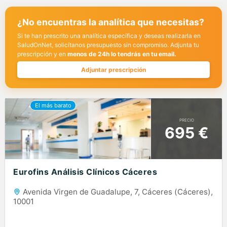
¿No encuentras la analítica que necesitas?
Si te han prescrito una analítica específica y deseas realizarla en
SaludOnNet, solicítanos presupuesto sin compromiso. Adjunta tu
prescripción y en
menos de 24h lo tendrás en tu email.
Adjuntar prescripción
PRECIO
695 €
Eurofins Análisis Clínicos Cáceres
Avenida Virgen de Guadalupe, 7, Cáceres (Cáceres),
10001