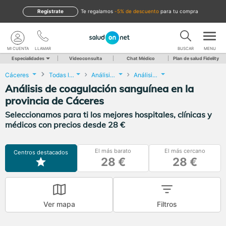
Regístrate
te regalamos
-5% de descuento
para tu compra
MI CUENTA
LLAMAR
BUSCAR
MENU
Especialidades
Videoconsulta
Chat Médico
Plan de salud Fidelity
Cáceres
Todas las localidades
Análisis Clínicos
Análisis de coagulación sanguínea
Análisis de coagulación sanguínea en la
provincia de Cáceres
Seleccionamos para ti los mejores hospitales, clínicas y
médicos con precios desde 28 €
El más barato
El más cercano
Centros destacados
28 €
28 €
Ver mapa
Filtros