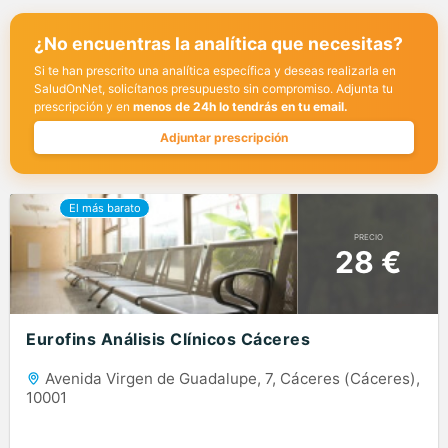
¿No encuentras la analítica que necesitas?
Si te han prescrito una analítica específica y deseas realizarla en
SaludOnNet, solicítanos presupuesto sin compromiso. Adjunta tu
prescripción y en
menos de 24h lo tendrás en tu email.
Adjuntar prescripción
PRECIO
28 €
Eurofins Análisis Clínicos Cáceres
Avenida Virgen de Guadalupe, 7, Cáceres (Cáceres),
10001