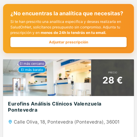
¿No encuentras la analítica que necesitas?
Si te han prescrito una analítica específica y deseas realizarla en
SaludOnNet, solicítanos presupuesto sin compromiso. Adjunta tu
prescripción y en
menos de 24h lo tendrás en tu email.
Adjuntar prescripción
PRECIO
28 €
Eurofins Análisis Clínicos Valenzuela
Pontevedra
Calle Oliva, 18, Pontevedra (Pontevedra), 36001