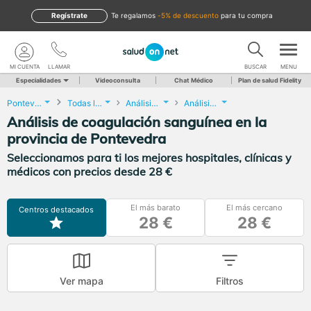
Regístrate
te regalamos
-5% de descuento
para tu compra
MI CUENTA
LLAMAR
BUSCAR
MENU
Especialidades
Videoconsulta
Chat Médico
Plan de salud Fidelity
Pontevedra
Todas las localidades
Análisis Clínicos
Análisis de coagulación sanguínea
Análisis de coagulación sanguínea en la
provincia de Pontevedra
Seleccionamos para ti los mejores hospitales, clínicas y
médicos con precios desde 28 €
El más barato
El más cercano
Centros destacados
28 €
28 €
Ver mapa
Filtros