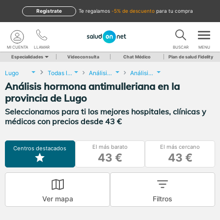
Regístrate
te regalamos
-5% de descuento
para tu compra
MI CUENTA
LLAMAR
BUSCAR
MENU
Especialidades
Videoconsulta
Chat Médico
Plan de salud Fidelity
Lugo
Todas las localidades
Análisis Clínicos
Análisis hormona antimulleriana
Análisis hormona antimulleriana en la
provincia de Lugo
Seleccionamos para ti los mejores hospitales, clínicas y
médicos con precios desde 43 €
El más barato
El más cercano
Centros destacados
43 €
43 €
Ver mapa
Filtros