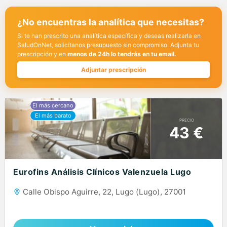
¿No encuentras la analítica que necesitas?
Si te han prescrito una analítica específica y deseas realizarla en
SaludOnNet, solicítanos presupuesto sin compromiso. Adjunta tu
prescripción y en
menos de 24h lo tendrás en tu email.
Adjuntar prescripción
PRECIO
43 €
Eurofins Análisis Clínicos Valenzuela Lugo
Calle Obispo Aguirre, 22, Lugo (Lugo), 27001