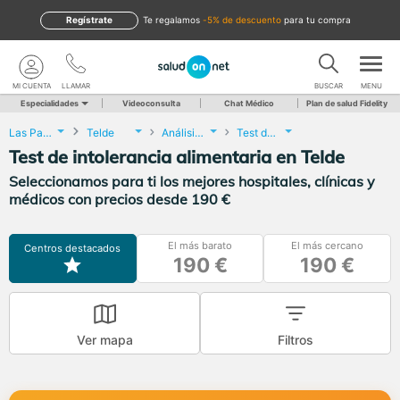
Regístrate
te regalamos
-5% de descuento
para tu compra
MI CUENTA
LLAMAR
BUSCAR
MENU
Especialidades
Videoconsulta
Chat Médico
Plan de salud Fidelity
Las Palmas
Telde
Análisis Clínicos
Test de intolerancia alimentaria
Test de intolerancia alimentaria en Telde
Seleccionamos para ti los mejores hospitales, clínicas y
médicos con precios desde 190 €
El más barato
El más cercano
Centros destacados
190 €
190 €
Ver mapa
Filtros