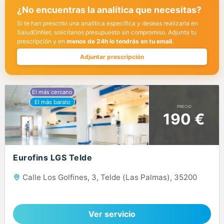
¿No encuentras la analítica que necesitas?
Si te han prescrito una analítica específica y deseas realizarla en
SaludOnNet, solicítanos presupuesto sin compromiso. Adjunta tu
prescripción y en
menos de 24h lo tendrás en tu email.
Adjuntar prescripción
PRECIO
190 €
Eurofins LGS Telde
Calle Los Golfines, 3, Telde (Las Palmas), 35200
Ver servicio