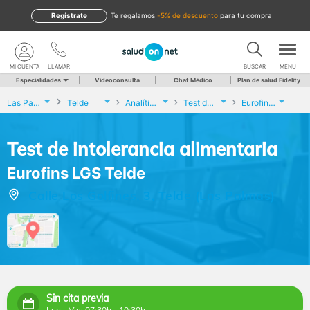
Regístrate
te regalamos
-5% de descuento
para tu compra
MI CUENTA
LLAMAR
BUSCAR
MENU
Especialidades
Videoconsulta
Chat Médico
Plan de salud Fidelity
Las Palmas
Telde
Analíticas y Genética
Test de intolerancia alimentaria
Eurofins LGS Telde
Test de intolerancia alimentaria
Eurofins LGS Telde
Calle Los Golfines, 3, Telde (Las Palmas)
Sin cita previa
Lun - Vie: 07:30h - 10:30h