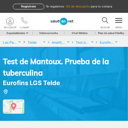
Regístrate
te regalamos
-5% de descuento
para tu compra
MI CUENTA
LLAMAR
BUSCAR
MENU
Especialidades
Videoconsulta
Chat Médico
Plan de salud Fidelity
Las Palmas
Telde
Analíticas y Genética
Test de Mantoux. Prueba de la tuberculina
Eurofins LGS Telde
Test de Mantoux. Prueba de la
tuberculina
Eurofins LGS Telde
Calle Los Golfines, 3, Telde (Las Palmas)