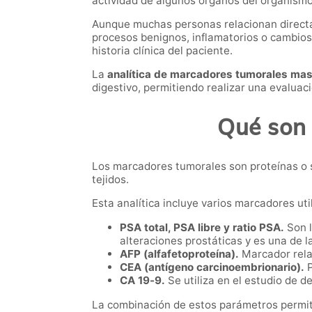
actividad de algunos órganos del organismo
Aunque muchas personas relacionan directa
procesos benignos, inflamatorios o cambios
historia clínica del paciente.
La
analítica de marcadores tumorales mas
digestivo, permitiendo realizar una evaluac
Qué son 
Los marcadores tumorales son proteínas o 
tejidos.
Esta analítica incluye varios marcadores ut
PSA total, PSA libre y ratio PSA.
Son l
alteraciones prostáticas y es una de 
AFP (alfafetoproteína).
Marcador relac
CEA (antígeno carcinoembrionario).
P
CA 19-9.
Se utiliza en el estudio de d
La combinación de estos parámetros permit