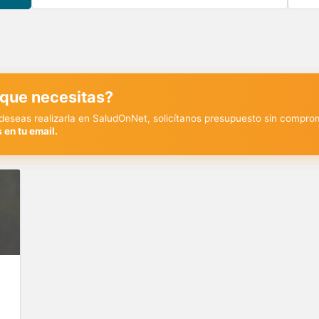
 que necesitas?
y deseas realizarla en SaludOnNet, solicítanos presupuesto sin compro
 en tu email.