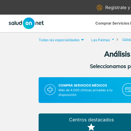
Regístrate y
Comprar Servicios
Gáld
Todas las especialidades
Las Palmas
Análisi
Seleccionamos pa
COMPRA SERVICIOS MÉDICOS
Más de 4.000 clínicas privadas a tu
disposición
Centros destacados