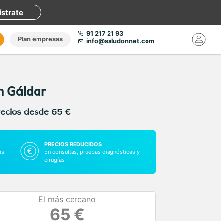
ístrate
91 217 21 93
Plan empresas
info@saludonnet.com
n Gáldar
recios desde 65 €
PRECIOS REDUCIDOS
as
En consultas, pruebas diagnósticas y
cirugías
El más cercano
65 €