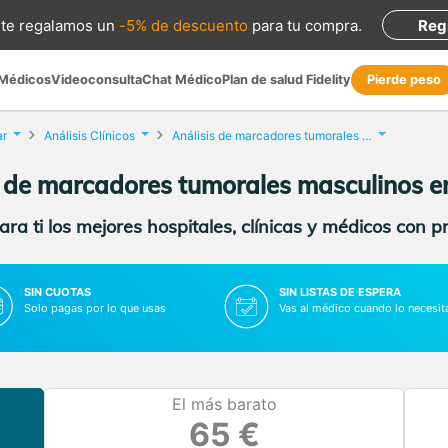
te regalamos
un
-5% de descuento
para tu compra
.
Reg
 Médicos
Videoconsulta
Chat Médico
Plan de salud Fidelity
Pierde peso
ar
Análisis Clínicos
Análisis de marcadores tumorales masculinos
s de marcadores tumorales masculinos e
ra ti los mejores hospitales, clínicas y médicos con p
SIN CUOTAS
SIN LISTAS DE ESPERA
Solo pagas por lo que usas
Vas al médico cuando lo necesit
El más barato
65 €