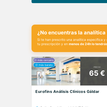
¿No encuentras la analítica
Si te han prescrito una analítica específica 
tu prescripción y en
menos de 24h lo tendrás
PRECIO
65 €
Eurofins Análisis Clínicos Gáldar