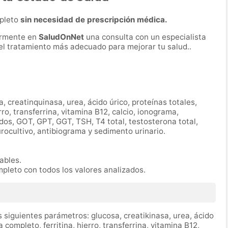
mpleto
sin necesidad de prescripción médica.
ormente en
SaludOnNet
una consulta con un especialista
r el tratamiento más adecuado para mejorar tu salud..
a, creatinquinasa, urea, ácido úrico, proteínas totales,
ro, transferrina, vitamina B12, calcio, ionograma,
ridos, GOT, GPT, GGT, TSH, T4 total, testosterona total,
urocultivo, antibiograma y sedimento urinario.
rables.
mpleto con todos los valores analizados.
 siguientes parámetros: glucosa, creatikinasa, urea, ácido
completo, ferritina, hierro, transferrina, vitamina B12,