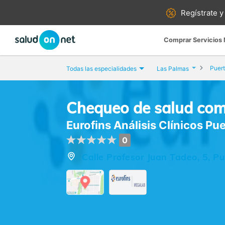
Regístrate y
Comprar Servicios
Puert
Todas las especialidades
Las Palmas
Chequeo de salud com
Eurofins Análisis Clínicos Pu
0
Calle Profesor Juan Tadeo, 5, P