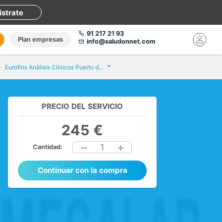
ístrate
91 217 21 93
Plan empresas
info@saludonnet.com
Eurofins Análisis Clínicos Puerto del Rosario
PRECIO DEL SERVICIO
245 €
1
Cantidad:
Continuar con la compra