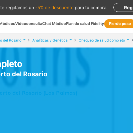
te regalamos
un
-5% de descuento
para tu compra
.
Reg
 Médicos
Videoconsulta
Chat Médico
Plan de salud Fidelity
Pierde peso
o del Rosario
Analíticas y Genética
Chequeo de salud completo
pleto
erto del Rosario
uerto del Rosario (Las Palmas)