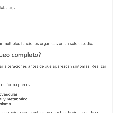
obular).
r múltiples funciones orgánicas en un solo estudio.
queo completo?
ar alteraciones antes de que aparezcan síntomas. Realizar
.
de forma precoz.
iovascular
.
al y metabólico
.
anismo
.
corregirse con cambios en el estilo de vida cuando se