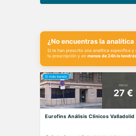
¿No encuentras la analítica
Si te han prescrito una analítica específica 
tu prescripción y en
menos de 24h lo tendrás
PRECIO
27 €
Eurofins Análisis Clínicos Valladolid