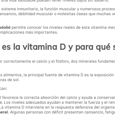
una vida saludable pueden tener niveles bajos sin saberlo.
 el sistema inmunitario, la función muscular y numerosos proc
nsancio, debilidad muscular o molestias óseas que muchas vec
adolid
permite conocer los niveles reales de esta vitamina med
complicaciones más importantes.
es la vitamina D y para qué 
r correctamente el calcio y el fósforo, dos minerales fundam
 alimentos, la principal fuente de vitamina D es la exposición 
ras de sol.
can:
 favorece la correcta absorción del calcio y ayuda a conservar
r.
Los niveles adecuados ayudan a mantener la fuerza y el ren
a vitamina D interviene en la respuesta defensiva del organis
neral.
Algunas personas con déficit presentan cansancio, fatiga