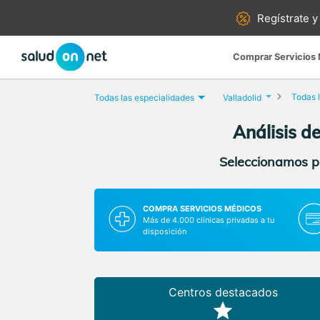
Regístrate y
Comprar Servicios
Todas l
Todas las especialidades
Valladolid
Análisis d
Seleccionamos pa
COMPRA SERVICIOS MÉDICOS
Más de 4.000 clínicas privadas a tu
disposición
Centros destacados