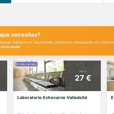
 que necesitas?
y deseas realizarla en SaludOnNet, solicítanos presupuesto sin compro
 en tu email.
PRECIO
27 €
Laboratorio Echevarne Valladolid
E