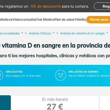
te regalamos
un
-5% de descuento
para tu compra
.
Reg
 Médicos
Videoconsulta
Chat Médico
Plan de salud Fidelity
Pierde peso
as localidades
Análisis Clínicos
Análisis de vitamina D en sangre
e vitamina D en sangre en la provincia de
ra ti los mejores hospitales, clínicas y médicos con p
SIN CUOTAS
SIN LISTAS DE ESPERA
Solo pagas por lo que usas
Vas al médico cuando lo necesit
El más barato
27 €