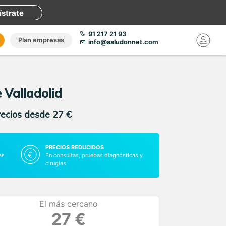
ístrate
91 217 21 93
Plan empresas
info@saludonnet.com
 Valladolid
recios desde 27 €
PRECIOS REDUCIDOS
as
En consultas, pruebas diagnósticas y
cirugías
El más cercano
27 €