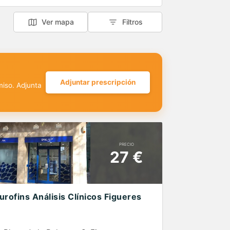
Ver mapa
Filtros
Adjuntar prescripción
miso. Adjunta
PRECIO
27 €
urofins Análisis Clínicos Figueres