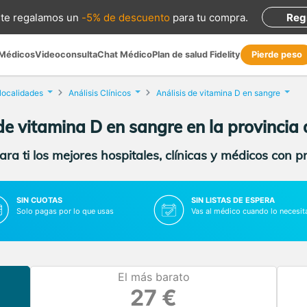
te regalamos
un
-5% de descuento
para tu compra
.
Reg
 Médicos
Videoconsulta
Chat Médico
Plan de salud Fidelity
Pierde peso
 localidades
Análisis Clínicos
Análisis de vitamina D en sangre
de vitamina D en sangre en la provincia
ra ti los mejores hospitales, clínicas y médicos con p
SIN CUOTAS
SIN LISTAS DE ESPERA
Solo pagas por lo que usas
Vas al médico cuando lo necesit
El más barato
27 €