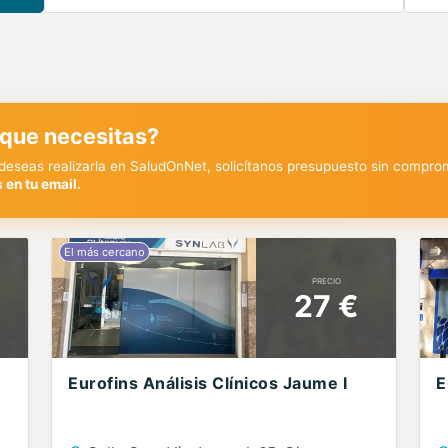
 que necesitas?
y deseas realizarla en SaludOnNet, solicítanos presupuesto sin compro
 en tu email.
PRECIO
27 €
Eurofins Análisis Clínicos Jaume I
E