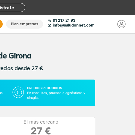
ístrate
91 217 21 93
Plan empresas
info@saludonnet.com
 de Girona
recios desde 27 €
PRECIOS REDUCIDOS
as
En consultas, pruebas diagnósticas y
cirugías
El más cercano
27 €