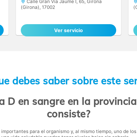
Calle Gran Vía Jaume I, 65, Girona
(Girona), 17002
(
Ver servicio
ue debes saber sobre este ser
a D en sangre en la provinci
consiste?
importantes para el organismo y, al mismo tiempo, uno de los 