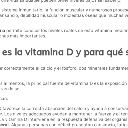
una vida saludable pueden tener niveles bajos sin saberlo.
 el sistema inmunitario, la función muscular y numerosos proc
nsancio, debilidad muscular o molestias óseas que muchas vec
ona
permite conocer los niveles reales de esta vitamina median
iones más importantes.
es la vitamina D y para qué 
r correctamente el calcio y el fósforo, dos minerales fundam
 alimentos, la principal fuente de vitamina D es la exposición 
ras de sol.
can:
 favorece la correcta absorción del calcio y ayuda a conservar
r.
Los niveles adecuados ayudan a mantener la fuerza y el ren
a vitamina D interviene en la respuesta defensiva del organis
neral.
Algunas personas con déficit presentan cansancio, fatiga