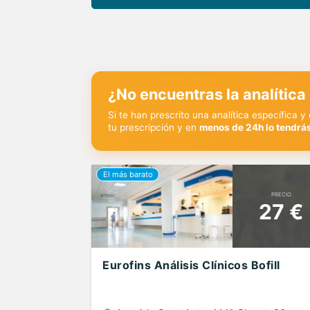
¿No encuentras la analítica
Si te han prescrito una analítica específica 
tu prescripción y en
menos de 24h lo tendrás
PRECIO
27 €
Eurofins Análisis Clínicos Bofill