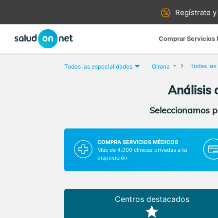
Regístrate y
Comprar Servicios
Todas las
Todas las especialidades
Girona
Análisis 
Seleccionamos pa
COMPRA SERVICIOS MÉDICOS
Más de 4.000 clínicas privadas a tu
disposición
Centros destacados