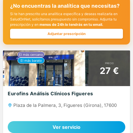
¿No encuentras la analítica que necesitas?
Si te han prescrito una analítica específica y deseas realizarla en
SaludOnNet, solicítanos presupuesto sin compromiso. Adjunta tu
prescripción y en
menos de 24h lo tendrás en tu email.
Adjuntar prescripción
PRECIO
27 €
Eurofins Análisis Clínicos Figueres
Plaza de la Palmera, 3, Figueres (Girona), 17600
Ver servicio