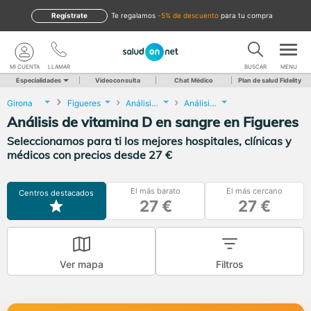
Regístrate
te regalamos
-5% de descuento
para tu compra
MI CUENTA
LLAMAR
BUSCAR
MENU
Especialidades
Videoconsulta
Chat Médico
Plan de salud Fidelity
Girona
Figueres
Análisis Clínicos
Análisis de vitamina D en sangre
Análisis de vitamina D en sangre en Figueres
Seleccionamos para ti los mejores hospitales, clínicas y
médicos con precios desde 27 €
El más barato
El más cercano
Centros destacados
27 €
27 €
Ver mapa
Filtros