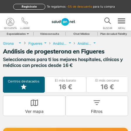
Regístrate
te regalamos
-5% de descuento
para tu compra
MI CUENTA
LLAMAR
BUSCAR
MENU
Especialidades
Videoconsulta
Chat Médico
Plan de salud Fidelity
Girona
Figueres
Análisis Clínicos
Análisis de progesterona
Análisis de progesterona en Figueres
Seleccionamos para ti los mejores hospitales, clínicas y
médicos con precios desde 16 €
El más barato
El más cercano
Centros destacados
16 €
16 €
Ver mapa
Filtros