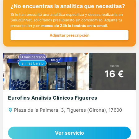
¿No encuentras la analítica que necesitas?
Si te han prescrito una analítica específica y deseas realizarla en
SaludOnNet, solicítanos presupuesto sin compromiso. Adjunta tu
prescripción y en
menos de 24h lo tendrás en tu email.
Adjuntar prescripción
PRECIO
16 €
Eurofins Análisis Clínicos Figueres
Plaza de la Palmera, 3, Figueres (Girona), 17600
Ver servicio