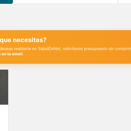
 que necesitas?
y deseas realizarla en SaludOnNet, solicítanos presupuesto sin compro
 en tu email.