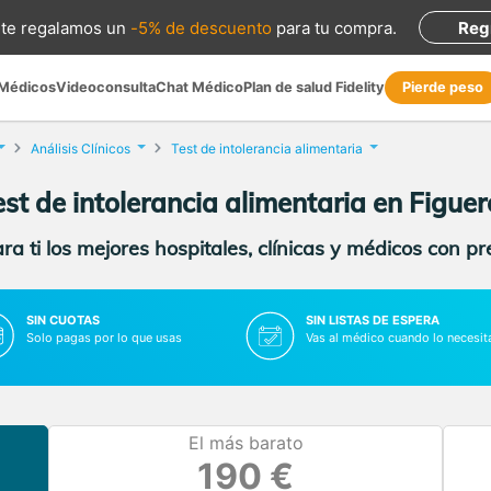
te regalamos
un
-5% de descuento
para tu compra
.
Reg
 Médicos
Videoconsulta
Chat Médico
Plan de salud Fidelity
Pierde peso
Análisis Clínicos
Test de intolerancia alimentaria
est de intolerancia alimentaria en Figuer
a ti los mejores hospitales, clínicas y médicos con p
SIN CUOTAS
SIN LISTAS DE ESPERA
Solo pagas por lo que usas
Vas al médico cuando lo necesit
El más barato
190 €