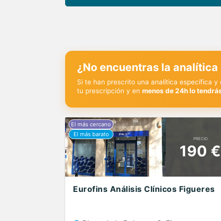
¿No encuentras la analítica
Si te han prescrito una analítica específica 
tu prescripción y en
menos de 24h lo tendrás
PRECIO
190 €
Eurofins Análisis Clínicos Figueres