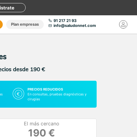
ístrate
91 217 21 93
Plan empresas
info@saludonnet.com
es
recios desde 190 €
PRECIOS REDUCIDOS
as
En consultas, pruebas diagnósticas y
cirugías
El más cercano
190 €