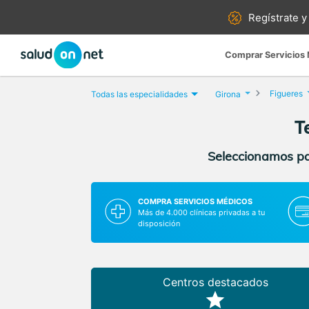
Regístrate y
Comprar Servicios
Figueres
Todas las especialidades
Girona
T
Seleccionamos par
COMPRA SERVICIOS MÉDICOS
Más de 4.000 clínicas privadas a tu
disposición
Centros destacados