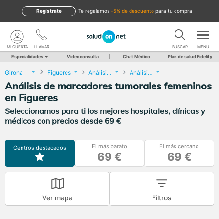
Regístrate
te regalamos
-5% de descuento
para tu compra
MI CUENTA
LLAMAR
BUSCAR
MENU
Especialidades
Videoconsulta
Chat Médico
Plan de salud Fidelity
Girona
Figueres
Análisis Clínicos
Análisis de marcadores tumorales femeninos
Análisis de marcadores tumorales femeninos
en Figueres
Seleccionamos para ti los mejores hospitales, clínicas y
médicos con precios desde 69 €
El más barato
El más cercano
Centros destacados
69 €
69 €
Ver mapa
Filtros