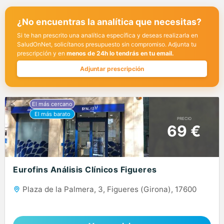
¿No encuentras la analítica que necesitas?
Si te han prescrito una analítica específica y deseas realizarla en
SaludOnNet, solicítanos presupuesto sin compromiso. Adjunta tu
prescripción y en
menos de 24h lo tendrás en tu email.
Adjuntar prescripción
PRECIO
69 €
Eurofins Análisis Clínicos Figueres
Plaza de la Palmera, 3, Figueres (Girona), 17600