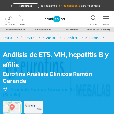
Regístrate
te regalamos
-5% de descuento
para tu compra
MI CUENTA
LLAMAR
BUSCAR
MENU
Especialidades
Videoconsulta
Chat Médico
Plan de salud Fidelity
Sevilla
Sevilla
Analíticas y Genética
Análisis de ETS. VIH, hepatitis B y sífilis
Eurofins Análisis Clínicos Ramón Carande
Análisis de ETS. VIH, hepatitis B y
sífilis
Eurofins Análisis Clínicos Ramón
Carande
Avenida Ramón Carande, 17, Sevilla
(Sevilla)