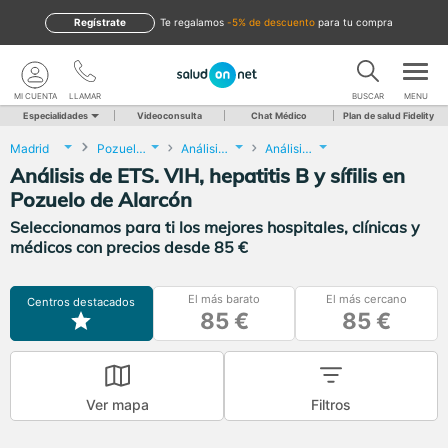
Regístrate
te regalamos
-5% de descuento
para tu compra
MI CUENTA
LLAMAR
BUSCAR
MENU
Especialidades
Videoconsulta
Chat Médico
Plan de salud Fidelity
Madrid
Pozuelo de Alarcón
Análisis Clínicos
Análisis de ETS. VIH, hepatitis B y sífilis
Análisis de ETS. VIH, hepatitis B y sífilis en
Pozuelo de Alarcón
Seleccionamos para ti los mejores hospitales, clínicas y
médicos con precios desde 85 €
El más barato
El más cercano
Centros destacados
85 €
85 €
Ver mapa
Filtros