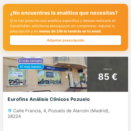
¿No encuentras la analítica que necesitas?
Si te han prescrito una analítica específica y deseas realizarla en
SaludOnNet, solicítanos presupuesto sin compromiso. Adjunta tu
prescripción y en
menos de 24h lo tendrás en tu email.
Adjuntar prescripción
PRECIO
85 €
Eurofins Análisis Clínicos Pozuelo
Calle Francia, 4, Pozuelo de Alarcón (Madrid),
28224