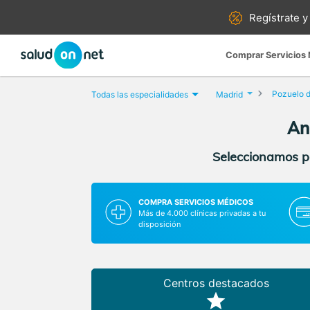
Regístrate y
Comprar Servicios
Pozuelo d
Todas las especialidades
Madrid
An
Seleccionamos pa
COMPRA SERVICIOS MÉDICOS
Más de 4.000 clínicas privadas a tu
disposición
Centros destacados