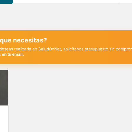
 que necesitas?
y deseas realizarla en SaludOnNet, solicítanos presupuesto sin compro
 en tu email.