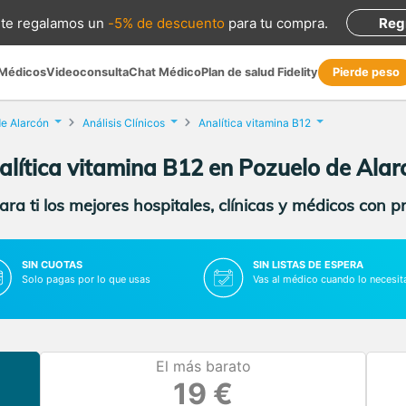
te regalamos
un
-5% de descuento
para tu compra
.
Reg
 Médicos
Videoconsulta
Chat Médico
Plan de salud Fidelity
Pierde peso
e Alarcón
Análisis Clínicos
Analítica vitamina B12
alítica vitamina B12 en Pozuelo de Alar
ra ti los mejores hospitales, clínicas y médicos con p
SIN CUOTAS
SIN LISTAS DE ESPERA
Solo pagas por lo que usas
Vas al médico cuando lo necesit
El más barato
19 €