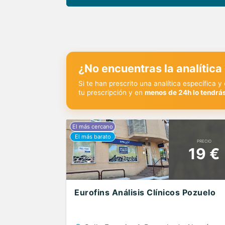
¿No encuentras la analítica
Si te han prescrito una analítica específica 
tu prescripción y en
menos de 24h lo tendrás
PRECIO
19 €
Eurofins Análisis Clínicos Pozuelo