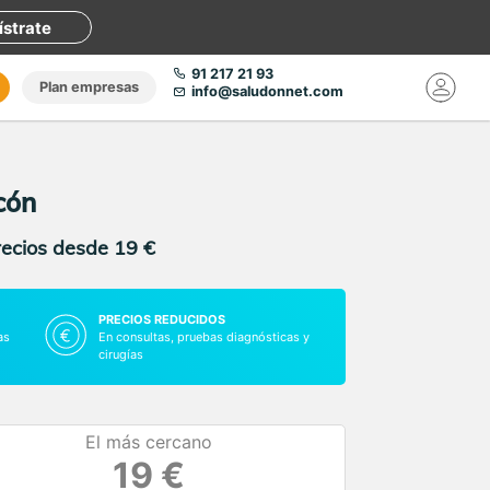
ístrate
91 217 21 93
Plan empresas
info@saludonnet.com
cón
recios desde 19 €
PRECIOS REDUCIDOS
as
En consultas, pruebas diagnósticas y
cirugías
El más cercano
19 €