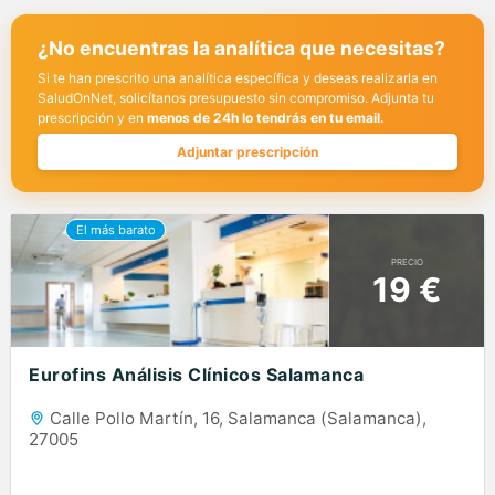
¿No encuentras la analítica que necesitas?
Si te han prescrito una analítica específica y deseas realizarla en
SaludOnNet, solicítanos presupuesto sin compromiso. Adjunta tu
prescripción y en
menos de 24h lo tendrás en tu email.
Adjuntar prescripción
PRECIO
19 €
Eurofins Análisis Clínicos Salamanca
Calle Pollo Martín, 16, Salamanca (Salamanca),
27005