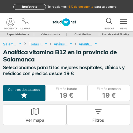
Regístrate
te regalamos
-5% de descuento
para tu compra
MI CUENTA
LLAMAR
BUSCAR
MENU
Especialidades
Videoconsulta
Chat Médico
Plan de salud Fidelity
Salamanca
Todas las localidades
Análisis Clínicos
Analítica vitamina B12
Analítica vitamina B12 en la provincia de
Salamanca
Seleccionamos para ti los mejores hospitales, clínicas y
médicos con precios desde 19 €
El más barato
El más cercano
Centros destacados
19 €
19 €
Ver mapa
Filtros