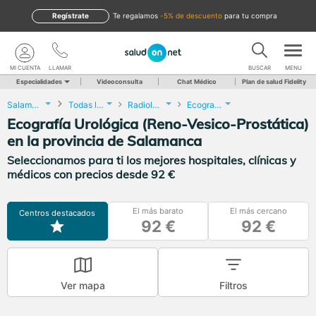
Regístrate
te regalamos
-5% de descuento
para tu compra
MI CUENTA
LLAMAR
BUSCAR
MENU
Especialidades
Videoconsulta
Chat Médico
Plan de salud Fidelity
Salamanca
Todas las localidades
Radiología
Ecografía Urológica (Reno-Vesico-Prostática)
Ecografía Urológica (Reno-Vesico-Prostática)
en la provincia de Salamanca
Seleccionamos para ti los mejores hospitales, clínicas y
médicos con precios desde 92 €
El más barato
El más cercano
Centros destacados
92 €
92 €
Ver mapa
Filtros