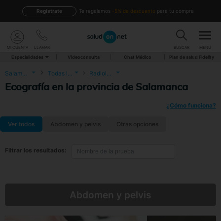
Regístrate
te regalamos
-5% de descuento
para tu compra
MI CUENTA
LLAMAR
BUSCAR
MENU
Especialidades
Videoconsulta
Chat Médico
Plan de salud Fidelity
Salamanca
Todas las localidades
Radiología
Ecografía en la provincia de Salamanca
¿Cómo funciona?
Ver todos
Abdomen y pelvis
Otras opciones
Filtrar los resultados:
Abdomen y pelvis