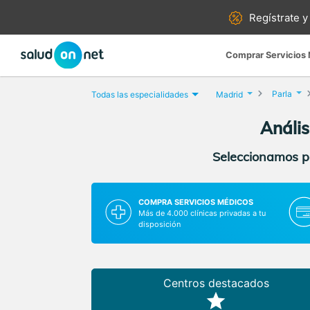
Regístrate y
Comprar Servicios
Parla
Todas las especialidades
Madrid
Anális
Seleccionamos pa
COMPRA SERVICIOS MÉDICOS
Más de 4.000 clínicas privadas a tu
disposición
Centros destacados