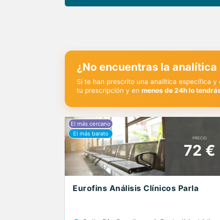
¿No encuentras la analítica
Si te han prescrito una analítica específica 
tu prescripción y en
menos de 24h lo tendrás
PRECIO
72 €
Eurofins Análisis Clínicos Parla