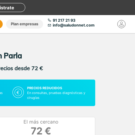
ístrate
91 217 21 93
Plan empresas
info@saludonnet.com
n Parla
recios desde 72 €
PRECIOS REDUCIDOS
as
En consultas, pruebas diagnósticas y
cirugías
El más cercano
72 €