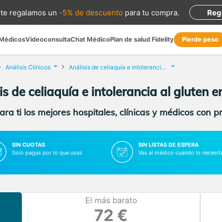
te regalamos
un
-5% de descuento
para tu compra
.
Reg
 Médicos
Videoconsulta
Chat Médico
Plan de salud Fidelity
Pierde peso
Análisis Clínicos
Análisis de celiaquía e intolerancia al gluten
is de celiaquía e intolerancia al gluten e
ra ti los mejores hospitales, clínicas y médicos con p
SIN CUOTAS
SIN LISTAS DE ESPERA
Solo pagas por lo que usas
Vas al médico cuando lo necesit
El más barato
72 €