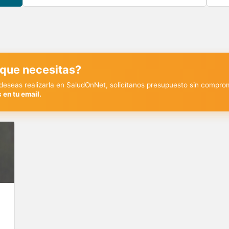
 que necesitas?
y deseas realizarla en SaludOnNet, solicítanos presupuesto sin compro
 en tu email.