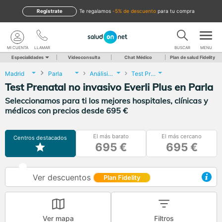
Regístrate
te regalamos
-5% de descuento
para tu compra
MI CUENTA
LLAMAR
BUSCAR
MENU
Especialidades
Videoconsulta
Chat Médico
Plan de salud Fidelity
Madrid
Parla
Análisis Clínicos
Test Prenatal no invasivo Everli Plus
Test Prenatal no invasivo Everli Plus en Parla
Seleccionamos para ti los mejores hospitales, clínicas y
médicos con precios desde 695 €
El más barato
El más cercano
Centros destacados
695 €
695 €
Ver descuentos
Plan Fidelity
Ver mapa
Filtros