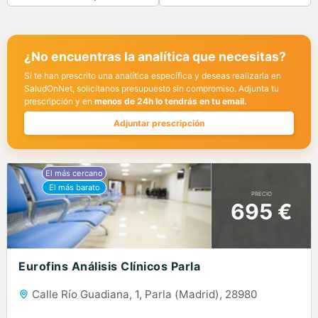
¿No encuentras la analítica que necesitas?
Si te han prescrito una analítica específica y deseas realizarla en
SaludOnNet, solicítanos presupuesto sin compromiso. Adjunta tu
prescripción y en
menos de 24h lo tendrás en tu email.
Adjuntar prescripción
PRECIO
695 €
Eurofins Análisis Clínicos Parla
Calle Río Guadiana, 1, Parla (Madrid), 28980