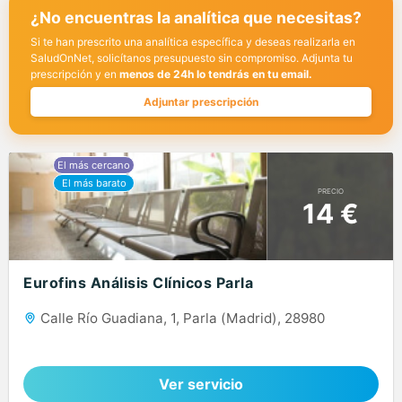
¿No encuentras la analítica que necesitas?
Si te han prescrito una analítica específica y deseas realizarla en
SaludOnNet, solicítanos presupuesto sin compromiso. Adjunta tu
prescripción y en
menos de 24h lo tendrás en tu email.
Adjuntar prescripción
PRECIO
14 €
Eurofins Análisis Clínicos Parla
Calle Río Guadiana, 1, Parla (Madrid), 28980
Ver servicio