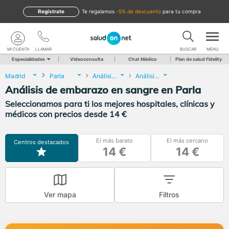
Regístrate
te regalamos
-5% de descuento
para tu compra
MI CUENTA
LLAMAR
BUSCAR
MENU
Especialidades
Videoconsulta
Chat Médico
Plan de salud Fidelity
Madrid
Parla
Análisis Clínicos
Análisis de embarazo en sangre
Análisis de embarazo en sangre en Parla
Seleccionamos para ti los mejores hospitales, clínicas y
médicos con precios desde 14 €
El más barato
El más cercano
Centros destacados
14 €
14 €
Ver mapa
Filtros