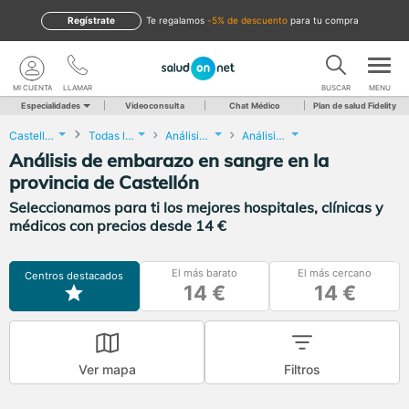
Regístrate
te regalamos
-5% de descuento
para tu compra
MI CUENTA
LLAMAR
BUSCAR
MENU
Especialidades
Videoconsulta
Chat Médico
Plan de salud Fidelity
Castellón
Todas las localidades
Análisis Clínicos
Análisis de embarazo en sangre
Análisis de embarazo en sangre en la
provincia de Castellón
Seleccionamos para ti los mejores hospitales, clínicas y
médicos con precios desde 14 €
El más barato
El más cercano
Centros destacados
14 €
14 €
Ver mapa
Filtros