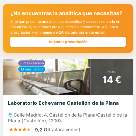
¿No encuentras la analítica que necesitas?
Si te han prescrito una analítica específica y deseas realizarla en
SaludOnNet, solicítanos presupuesto sin compromiso. Adjunta tu
prescripción y en
menos de 24h lo tendrás en tu email.
Adjuntar prescripción
PRECIO
14 €
Laboratorio Echevarne Castellón de la Plana
Calle Madrid, 4, Castellón de la Plana/Castelló de la
Plana (Castellón), 12003
(16 valoraciones)
9,2