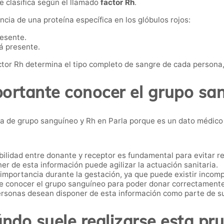
 clasifica según el llamado
factor Rh
.
ncia de una proteína específica en los glóbulos rojos:
resente.
á presente.
tor Rh determina el tipo completo de sangre de cada persona,
portante conocer el grupo san
 de grupo sanguíneo y Rh en Parla porque es un dato médico ú
ilidad entre donante y receptor es fundamental para evitar r
er de esta información puede agilizar la actuación sanitaria.
 importancia durante la gestación, ya que puede existir incomp
e conocer el grupo sanguíneo para poder donar correctamente
sonas desean disponer de esta información como parte de su
ndo suele realizarse esta pr