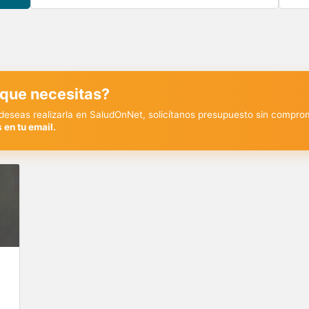
 que necesitas?
y deseas realizarla en SaludOnNet, solicítanos presupuesto sin compro
 en tu email.