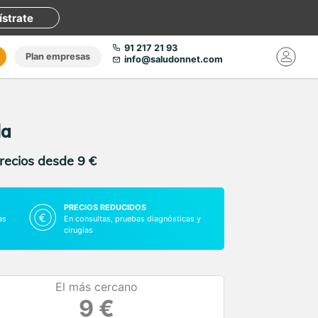
ístrate
91 217 21 93
Plan empresas
info@saludonnet.com
la
precios desde 9 €
PRECIOS REDUCIDOS
as
En consultas, pruebas diagnósticas y
cirugías
El más cercano
9 €