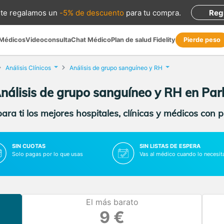
te regalamos
un
-5% de descuento
para tu compra
.
Reg
 Médicos
Videoconsulta
Chat Médico
Plan de salud Fidelity
Pierde peso
Análisis Clínicos
Análisis de grupo sanguíneo y RH
nálisis de grupo sanguíneo y RH en Par
ra ti los mejores hospitales, clínicas y médicos con 
SIN CUOTAS
SIN LISTAS DE ESPERA
Solo pagas por lo que usas
Vas al médico cuando lo necesit
El más barato
9 €