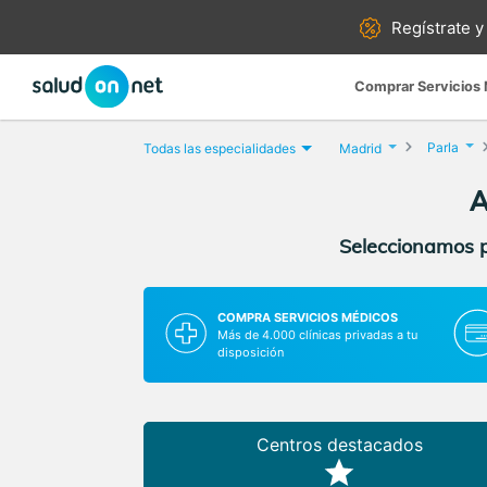
Regístrate y
Comprar Servicios
Parla
Todas las especialidades
Madrid
A
Seleccionamos pa
COMPRA SERVICIOS MÉDICOS
Más de 4.000 clínicas privadas a tu
disposición
Centros destacados