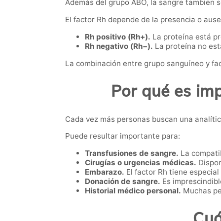
Además del grupo ABO, la sangre también se
El factor Rh depende de la presencia o ause
Rh positivo (Rh+).
La proteína está p
Rh negativo (Rh−).
La proteína no est
La combinación entre grupo sanguíneo y fac
Por qué es im
Cada vez más personas buscan una analítica
Puede resultar importante para:
Transfusiones de sangre.
La compatib
Cirugías o urgencias médicas.
Dispon
Embarazo.
El factor Rh tiene especial
Donación de sangre.
Es imprescindibl
Historial médico personal.
Muchas per
Cuá