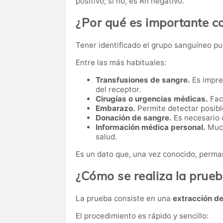
positivo; si no, es Rh negativo.
¿Por qué es importante c
Tener identificado el grupo sanguíneo pu
Entre las más habituales:
Transfusiones de sangre.
Es impre
del receptor.
Cirugías o urgencias médicas.
Faci
Embarazo.
Permite detectar posibl
Donación de sangre.
Es necesario 
Información médica personal.
Much
salud.
Es un dato que, una vez conocido, perman
¿Cómo se realiza la prue
La prueba consiste en una
extracción d
El procedimiento es rápido y sencillo: