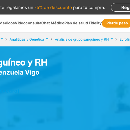
te regalamos
un
-5% de descuento
para tu compra
.
Reg
 Médicos
Videoconsulta
Chat Médico
Plan de salud Fidelity
Pierde peso
Analíticas y Genética
Análisis de grupo sanguíneo y RH
guíneo y RH
lenzuela Vigo
tevedra)