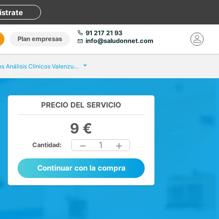
ístrate
91 217 21 93
Plan empresas
info@saludonnet.com
Eurofins Análisis Clínicos Valenzuela Vigo
PRECIO DEL SERVICIO
9 €
1
Cantidad:
Continuar con la compra