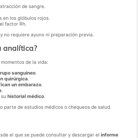
extracción de sangre.
 en los glóbulos rojos.
l factor Rh.
y no requiere ayuno ni preparación previa.
 analítica?
s momentos de la vida:
grupo sanguíneo
.
ón quirúrgica
.
fican un embarazo
.
e
.
r su
historial médico
.
o parte de estudios médicos o chequeos de salud.
desde el que se puede consultar y descargar el
informe