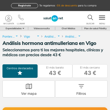
Regístrate
te regalamos
-5% de descuento
para tu compra
MI CUENTA
LLAMAR
BUSCAR
MENU
Especialidades
Videoconsulta
Chat Médico
Plan de salud Fidelity
Pontevedra
Vigo
Análisis Clínicos
Análisis hormona antimulleriana
Análisis hormona antimulleriana en Vigo
Seleccionamos para ti los mejores hospitales, clínicas y
médicos con precios desde 43 €
El más barato
El más cercano
Centros destacados
43 €
43 €
Ver mapa
Filtros