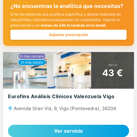
¿No encuentras la analítica que necesitas?
Si te han prescrito una analítica específica y deseas realizarla en
SaludOnNet, solicítanos presupuesto sin compromiso. Adjunta tu
prescripción y en
menos de 24h lo tendrás en tu email.
Adjuntar prescripción
PRECIO
43 €
Eurofins Análisis Clínicos Valenzuela Vigo
Avenida Gran Vía, 9, Vigo (Pontevedra), 36204
Ver servicio