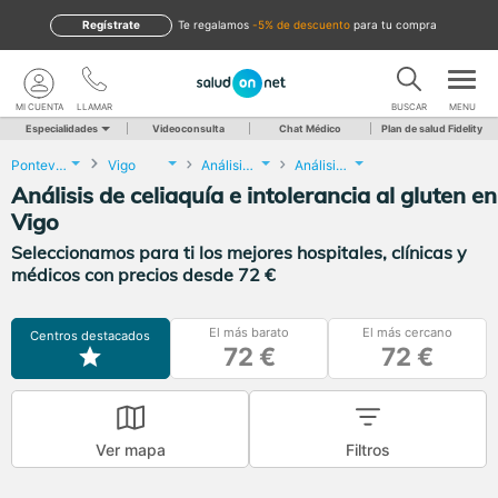
Regístrate
te regalamos
-5% de descuento
para tu compra
MI CUENTA
LLAMAR
BUSCAR
MENU
Especialidades
Videoconsulta
Chat Médico
Plan de salud Fidelity
Pontevedra
Vigo
Análisis Clínicos
Análisis de celiaquía e intolerancia al gluten
Análisis de celiaquía e intolerancia al gluten en
Vigo
Seleccionamos para ti los mejores hospitales, clínicas y
médicos con precios desde 72 €
El más barato
El más cercano
Centros destacados
72 €
72 €
Ver mapa
Filtros