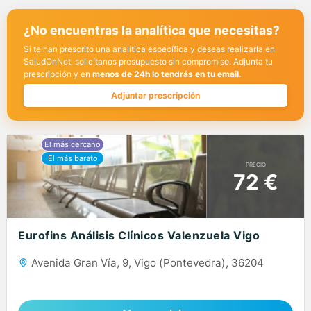
¿No encuentras la analítica que necesitas?
Si te han prescrito una analítica específica y deseas realizarla en
SaludOnNet, solicítanos presupuesto sin compromiso. Adjunta tu
prescripción y en
menos de 24h lo tendrás en tu email.
Adjuntar prescripción
PRECIO
72 €
Eurofins Análisis Clínicos Valenzuela Vigo
Avenida Gran Vía, 9, Vigo (Pontevedra), 36204