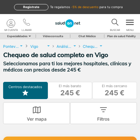
Regístrate
te regalamos
-5% de descuento
para tu compra
MI CUENTA
LLAMAR
BUSCAR
MENU
Especialidades
Videoconsulta
Chat Médico
Plan de salud Fidelity
Pontevedra
Vigo
Análisis Clínicos
Chequeo de salud completo
Chequeo de salud completo en Vigo
Seleccionamos para ti los mejores hospitales, clínicas y
médicos con precios desde 245 €
El más barato
El más cercano
Centros destacados
245 €
245 €
Ver mapa
Filtros