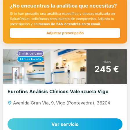
¿No encuentras la analítica que necesitas?
Si te han prescrito una analítica específica y deseas realizarla en
SaludOnNet, solicítanos presupuesto sin compromiso. Adjunta tu
prescripción y en
menos de 24h lo tendrás en tu email.
Adjuntar prescripción
PRECIO
245 €
Eurofins Análisis Clínicos Valenzuela Vigo
Avenida Gran Vía, 9, Vigo (Pontevedra), 36204
Ver servicio