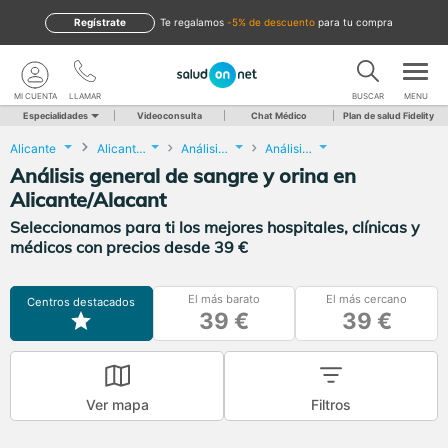
Regístrate
te regalamos
-5% de descuento
para tu compra
MI CUENTA
LLAMAR
BUSCAR
MENU
Especialidades
Videoconsulta
Chat Médico
Plan de salud Fidelity
Alicante
Alicante/Alacant
Análisis Clínicos
Análisis general de sangre y orina
Análisis general de sangre y orina en
Alicante/Alacant
Seleccionamos para ti los mejores hospitales, clínicas y
médicos con precios desde 39 €
El más barato
El más cercano
Centros destacados
39 €
39 €
Ver mapa
Filtros