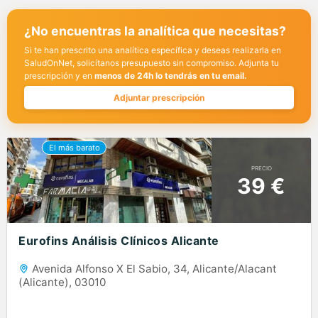
¿No encuentras la analítica que necesitas?
Si te han prescrito una analítica específica y deseas realizarla en
SaludOnNet, solicítanos presupuesto sin compromiso. Adjunta tu
prescripción y en
menos de 24h lo tendrás en tu email.
Adjuntar prescripción
PRECIO
39 €
Eurofins Análisis Clínicos Alicante
Avenida Alfonso X El Sabio, 34, Alicante/Alacant
(Alicante), 03010