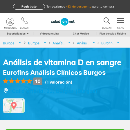
Regístrate
te regalamos
-5% de descuento
para tu compra
MI CUENTA
LLAMAR
BUSCAR
MENU
Especialidades
Videoconsulta
Chat Médico
Plan de salud Fidelity
Burgos
Burgos
Analíticas y Genética
Análisis de vitamina D en sangre
Eurofins Análisis Clínicos Burgos
Análisis de vitamina D en sangre
Eurofins Análisis Clínicos Burgos
10
(1 valoración)
Calle Vitoria, 23, Burgos (Burgos)