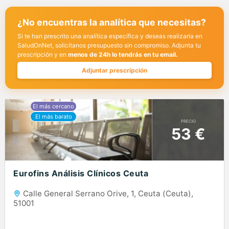
¿No encuentras la analítica que necesitas?
Si te han prescrito una analítica específica y deseas realizarla en
SaludOnNet, solicítanos presupuesto sin compromiso. Adjunta tu
prescripción y en
menos de 24h lo tendrás en tu email.
Adjuntar prescripción
PRECIO
53 €
Eurofins Análisis Clínicos Ceuta
Calle General Serrano Orive, 1, Ceuta (Ceuta),
51001