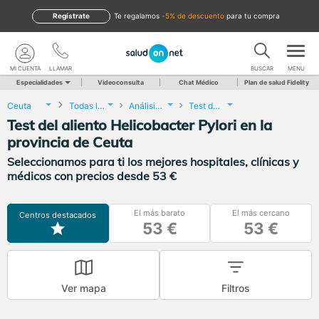
Regístrate
te regalamos
-5% de descuento
para tu compra
MI CUENTA
LLAMAR
BUSCAR
MENU
Especialidades
Videoconsulta
Chat Médico
Plan de salud Fidelity
Ceuta
Todas las localidades
Análisis Clínicos
Test del aliento Helicobacter Pylori
Test del aliento Helicobacter Pylori en la
provincia de Ceuta
Seleccionamos para ti los mejores hospitales, clínicas y
médicos con precios desde 53 €
El más barato
El más cercano
Centros destacados
53 €
53 €
Ver mapa
Filtros