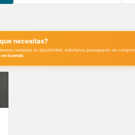
 que necesitas?
y deseas realizarla en SaludOnNet, solicítanos presupuesto sin compro
 en tu email.