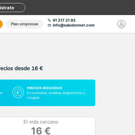
ístrate
91 217 21 93
Plan empresas
info@saludonnet.com
recios desde 16 €
PRECIOS REDUCIDOS
as
En consultas, pruebas diagnósticas y
cirugías
El más cercano
16 €