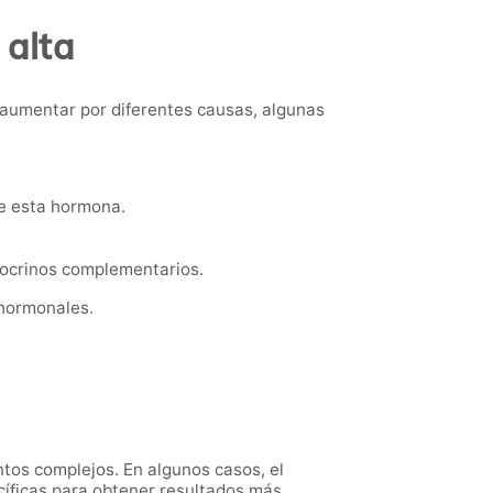
 alta
 aumentar por diferentes causas, algunas
e esta hormona.
docrinos complementarios.
 hormonales.
ntos complejos. En algunos casos, el
cíficas para obtener resultados más