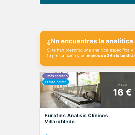
¿No encuentras la analítica
Si te han prescrito una analítica específica 
tu prescripción y en
menos de 24h lo tendrás
PRECIO
16 €
Eurofins Análisis Clínicos
Villarobledo