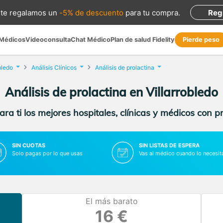
te regalamos
un
-5% de descuento
para tu compra
.
Reg
 Médicos
Videoconsulta
Chat Médico
Plan de salud Fidelity
Pierde peso
bledo
Análisis Clínicos
Análisis de prolactina
Análisis de prolactina en Villarrobledo
ra ti los mejores hospitales, clínicas y médicos con p
SIN CUOTAS
SIN LISTAS DE ESPERA
Solo pagas por lo que usas
Vas al médico cuando lo necesit
El más barato
16 €