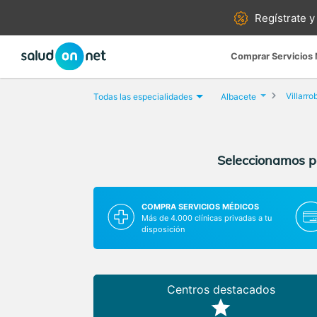
Regístrate y
Comprar Servicios
Villarro
Todas las especialidades
Albacete
Seleccionamos pa
COMPRA SERVICIOS MÉDICOS
Más de 4.000 clínicas privadas a tu
disposición
Centros destacados