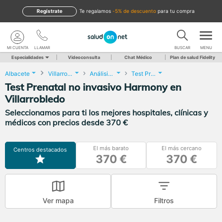
Regístrate
te regalamos
-5% de descuento
para tu compra
MI CUENTA
LLAMAR
BUSCAR
MENU
Especialidades
Videoconsulta
Chat Médico
Plan de salud Fidelity
Albacete
Villarrobledo
Análisis Clínicos
Test Prenatal no invasivo Harmony
Test Prenatal no invasivo Harmony en
Villarrobledo
Seleccionamos para ti los mejores hospitales, clínicas y
médicos con precios desde 370 €
El más barato
El más cercano
Centros destacados
370 €
370 €
Ver mapa
Filtros