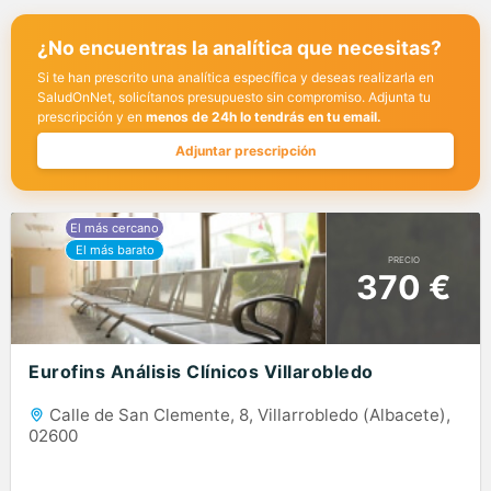
¿No encuentras la analítica que necesitas?
Si te han prescrito una analítica específica y deseas realizarla en
SaludOnNet, solicítanos presupuesto sin compromiso. Adjunta tu
prescripción y en
menos de 24h lo tendrás en tu email.
Adjuntar prescripción
PRECIO
370 €
Eurofins Análisis Clínicos Villarobledo
Calle de San Clemente, 8, Villarrobledo (Albacete),
02600