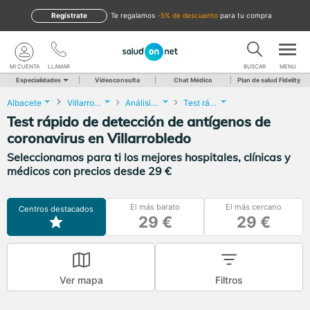
Regístrate
te regalamos
-5% de descuento
para tu compra
MI CUENTA
LLAMAR
BUSCAR
MENU
Especialidades
Videoconsulta
Chat Médico
Plan de salud Fidelity
Albacete
Villarrobledo
Análisis Clínicos
Test rápido de detección de antígenos de coronavirus
Test rápido de detección de antígenos de
coronavirus en Villarrobledo
Seleccionamos para ti los mejores hospitales, clínicas y
médicos con precios desde 29 €
El más barato
El más cercano
Centros destacados
29 €
29 €
Ver mapa
Filtros