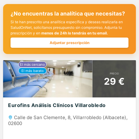
¿No encuentras la analítica que necesitas?
Si te han prescrito una analítica específica y deseas realizarla en
SaludOnNet, solicítanos presupuesto sin compromiso. Adjunta tu
prescripción y en
menos de 24h lo tendrás en tu email.
Adjuntar prescripción
PRECIO
29 €
Eurofins Análisis Clínicos Villarobledo
Calle de San Clemente, 8, Villarrobledo (Albacete),
02600