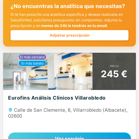
¿No encuentras la analítica que necesitas?
Si te han prescrito una analítica específica y deseas realizarla en
SaludOnNet, solicítanos presupuesto sin compromiso. Adjunta tu
prescripción y en
menos de 24h lo tendrás en tu email.
Adjuntar prescripción
PRECIO
245 €
Eurofins Análisis Clínicos Villarobledo
Calle de San Clemente, 8, Villarrobledo (Albacete),
02600
Ver servicio