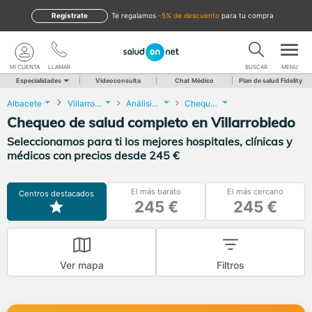
Regístrate
te regalamos
-5% de descuento
para tu compra
MI CUENTA
LLAMAR
BUSCAR
MENU
Especialidades
Videoconsulta
Chat Médico
Plan de salud Fidelity
Albacete
Villarrobledo
Análisis Clínicos
Chequeo de salud completo
Chequeo de salud completo en Villarrobledo
Seleccionamos para ti los mejores hospitales, clínicas y
médicos con precios desde 245 €
El más barato
El más cercano
Centros destacados
245 €
245 €
Ver mapa
Filtros