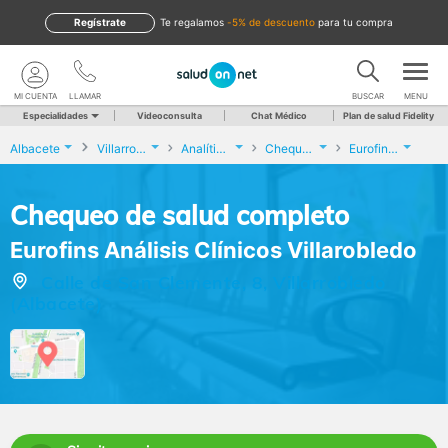
Regístrate
te regalamos
-5% de descuento
para tu compra
MI CUENTA
LLAMAR
BUSCAR
MENU
Especialidades
Videoconsulta
Chat Médico
Plan de salud Fidelity
Albacete
Villarrobledo
Analíticas y Genética
Chequeo de salud completo
Eurofins Análisis Clínicos Villarobledo
Chequeo de salud completo
Eurofins Análisis Clínicos Villarobledo
Calle de San Clemente, 8, Villarrobledo
(Albacete)