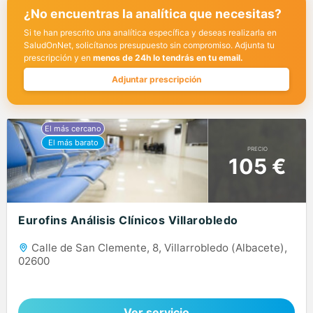
¿No encuentras la analítica que necesitas?
Si te han prescrito una analítica específica y deseas realizarla en
SaludOnNet, solicítanos presupuesto sin compromiso. Adjunta tu
prescripción y en
menos de 24h lo tendrás en tu email.
Adjuntar prescripción
PRECIO
105 €
Eurofins Análisis Clínicos Villarobledo
Calle de San Clemente, 8, Villarrobledo (Albacete),
02600
Ver servicio