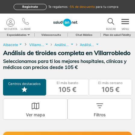
Regístrate
te regalamos
-5% de descuento
para tu compra
MI CUENTA
LLAMAR
BUSCAR
MENU
Especialidades
Videoconsulta
Chat Médico
Plan de salud Fidelity
Albacete
Villarrobledo
Análisis Clínicos
Análisis de tiroides completa
Análisis de tiroides completa en Villarrobledo
Seleccionamos para ti los mejores hospitales, clínicas y
médicos con precios desde 105 €
El más barato
El más cercano
Centros destacados
105 €
105 €
Ver mapa
Filtros