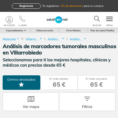
Regístrate
te regalamos
-5% de descuento
para tu compra
MI CUENTA
LLAMAR
BUSCAR
MENU
Especialidades
Videoconsulta
Chat Médico
Plan de salud Fidelity
Albacete
Villarrobledo
Análisis Clínicos
Análisis de marcadores tumorales masculinos
Análisis de marcadores tumorales masculinos
en Villarrobledo
Seleccionamos para ti los mejores hospitales, clínicas y
médicos con precios desde 65 €
El más barato
El más cercano
Centros destacados
65 €
65 €
Ver mapa
Filtros