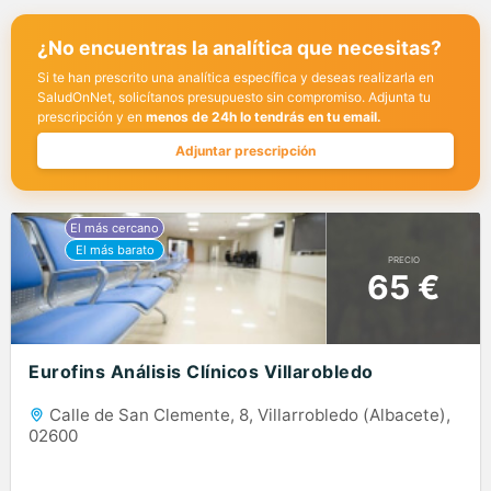
¿No encuentras la analítica que necesitas?
Si te han prescrito una analítica específica y deseas realizarla en
SaludOnNet, solicítanos presupuesto sin compromiso. Adjunta tu
prescripción y en
menos de 24h lo tendrás en tu email.
Adjuntar prescripción
PRECIO
65 €
Eurofins Análisis Clínicos Villarobledo
Calle de San Clemente, 8, Villarrobledo (Albacete),
02600