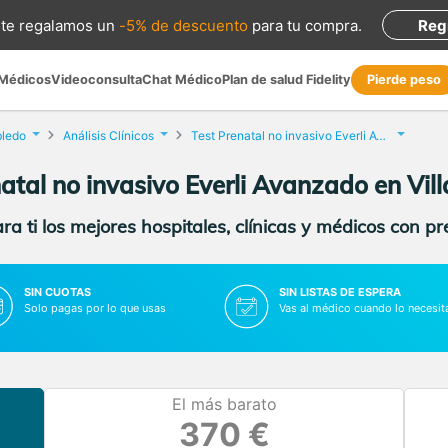
te regalamos
un
-5% de descuento
para tu compra
.
Reg
 Médicos
Videoconsulta
Chat Médico
Plan de salud Fidelity
Pierde peso
bledo
Análisis Clínicos
Test Prenatal no invasivo Everli Avanzado
atal no invasivo Everli Avanzado en Vil
a ti los mejores hospitales, clínicas y médicos con p
SIN CUOTAS
SIN LISTAS DE ESPERA
Solo pagas por lo que usas
Vas al médico cuando lo necesit
El más barato
370 €