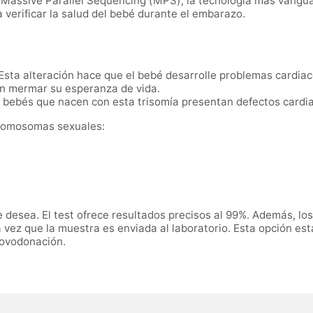
n Massive Parallel Sequencing (MPS), la tecnología más vang
 verificar la salud del bebé durante el embarazo.
 Esta alteración hace que el bebé desarrolle problemas cardia
n mermar su esperanza de vida.
s bebés que nacen con esta trisomía presentan defectos cardi
cromosomas sexuales:
se desea. El test ofrece resultados precisos al 99%. Además, lo
vez que la muestra es enviada al laboratorio. Esta opción es
 ovodonación.