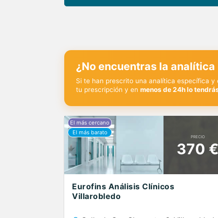
¿No encuentras la analítica
Si te han prescrito una analítica específica 
tu prescripción y en
menos de 24h lo tendrás
PRECIO
370 
Eurofins Análisis Clínicos
Villarobledo