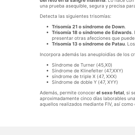
del feto en la sangre materna
. Lo hace co
una prueba asequible, segura y precisa para
Detecta las siguientes trisomías:
Trisomía 21 o síndrome de Down
.
Trisomía 18 o síndrome de Edwards
.
presentar otras afecciones que puede
Trisomía 13 o síndrome de Patau
. Lo
Incorpora además las aneuploidías de los 
Síndrome de Turner (45,X0)
Síndrome de Klinefelter (47,XXY)
síndrome de triple X (47, XXX)
Síndrome de doble Y (47, XYY)
Además, permite conocer
el sexo fetal
, si 
aproximadamente cinco días laborables una 
aquellos realizados mediante FIV, así como