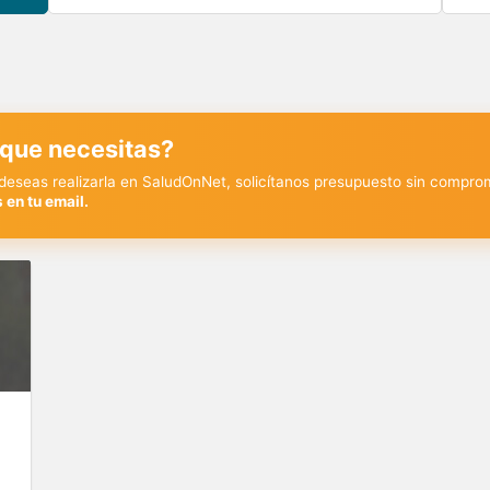
 que necesitas?
y deseas realizarla en SaludOnNet, solicítanos presupuesto sin compro
 en tu email.
€