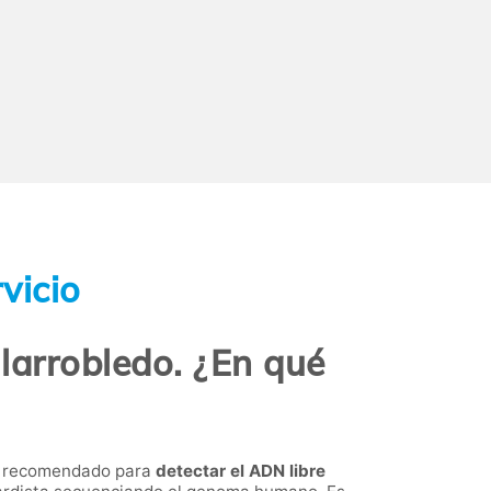
vicio
llarrobledo. ¿En qué
vo recomendado para
detectar el ADN libre