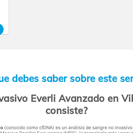
o
ue debes saber sobre este ser
vasivo Everli Avanzado en Vi
consiste?
do
(conocido como cfDNA) es un análisis de sangre no invasi