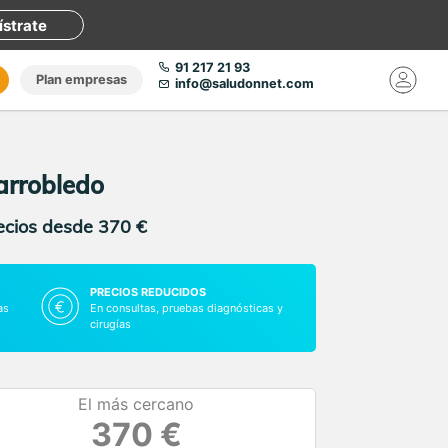
ístrate
91 217 21 93
Plan empresas
info@saludonnet.com
larrobledo
recios desde 370 €
PRECIOS REDUCIDOS
as
En consultas, pruebas diagnósticas y
cirugías
El más cercano
370 €