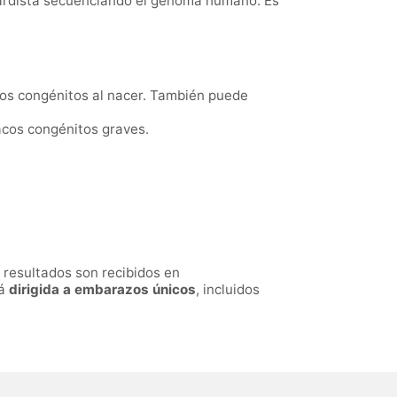
uardista secuenciando el genoma humano. Es
cos congénitos al nacer. También puede
acos congénitos graves.
s resultados son recibidos en
tá
dirigida a embarazos únicos
, incluidos