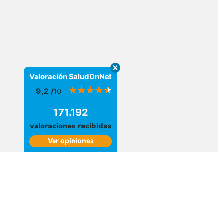
Valoración SaludOnNet
9,2
/
10
171.192
valoraciones recibidas
Ver opiniones