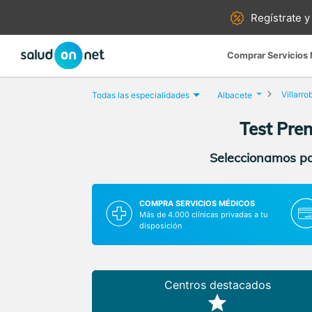
Regístrate y
Comprar Servicios
Villarro
Todas las especialidades
Albacete
Test Pren
Seleccionamos par
COMPRA SERVICIOS MÉDICOS
Más de 4.000 clínicas privadas a tu
disposición
Centros destacados