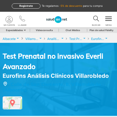
Regístrate
te regalamos
-5% de descuento
para tu compra
MI CUENTA
LLAMAR
BUSCAR
MENU
Especialidades
Videoconsulta
Chat Médico
Plan de salud Fidelity
Albacete
Villarrobledo
Analíticas y Genética
Test Prenatal no invasivo Everli Avanzado
Eurofins Análisis Clínicos Villarobledo
Test Prenatal no invasivo Everli
Avanzado
Eurofins Análisis Clínicos Villarobledo
Calle de San Clemente, 8, Villarrobledo
(Albacete)