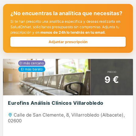
¿No encuentras la analítica que necesitas?
Si te han prescrito una analítica específica y deseas realizarla en
SaludOnNet, solicítanos presupuesto sin compromiso. Adjunta tu
prescripción y en
menos de 24h lo tendrás en tu email.
Adjuntar prescripción
PRECIO
9 €
Eurofins Análisis Clínicos Villarobledo
Calle de San Clemente, 8, Villarrobledo (Albacete),
02600