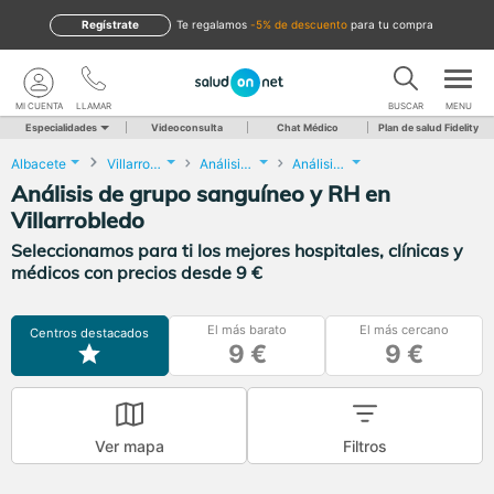
Regístrate
te regalamos
-5% de descuento
para tu compra
MI CUENTA
LLAMAR
BUSCAR
MENU
Especialidades
Videoconsulta
Chat Médico
Plan de salud Fidelity
Albacete
Villarrobledo
Análisis Clínicos
Análisis de grupo sanguíneo y RH
Análisis de grupo sanguíneo y RH en
Villarrobledo
Seleccionamos para ti los mejores hospitales, clínicas y
médicos con precios desde 9 €
El más barato
El más cercano
Centros destacados
9 €
9 €
Ver mapa
Filtros