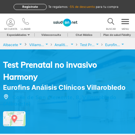
Regístrate
te regalamos
-5% de descuento
para tu compra
MI CUENTA
LLAMAR
BUSCAR
MENU
Especialidades
Videoconsulta
Chat Médico
Plan de salud Fidelity
Albacete
Villarrobledo
Analíticas y Genética
Test Prenatal no invasivo Harmony
Eurofins Análisis Clínicos Villarobledo
Test Prenatal no invasivo
Harmony
Eurofins Análisis Clínicos Villarobledo
Calle de San Clemente, 8, Villarrobledo
(Albacete)