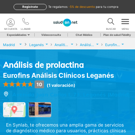
Regístrate
te regalamos
-5% de descuento
para tu compra
MI CUENTA
LLAMAR
BUSCAR
MENU
Especialidades
Videoconsulta
Chat Médico
Plan de salud Fidelity
Madrid
Leganés
Analíticas y Genética
Análisis de prolactina
Eurofins Análisis Clínicos Leganés
Análisis de prolactina
Eurofins Análisis Clínicos Leganés
10
(1 valoración)
Avenida Juan Carlos I, 73, Leganés (Madrid)
En Synlab, te ofrecemos una amplia gama de servicios
de diagnóstico médico para usuarios, prácticas clínicas