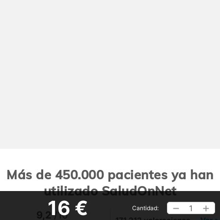
Más de 450.000 pacientes ya han
utilizado SaludOnNet
16 €
1
Cantidad:
9,2
/10