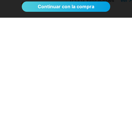
171.212 valoraciones
Ver >
Continuar con la compra
El proceso de reserva fue sumamente
sencillo. La videollamada con la médica resultó
de gran ayuda: me explicó detalladamente las
posibles causas de mi dolencia, me recomendó
medidas para aliviar los síntomas de inmediato y
me indicó los siguientes pasos a seguir según
los resultados de la resonancia.
- Anónimo
04/08/2026
Servicios destacados