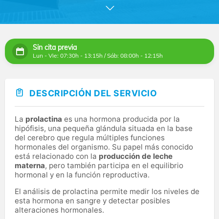
y el sector de la salud en general. Procesamos más de
1,5 millones de pruebas diariamente en nuestros
laboratorios, garantizando los resultados más precisos
y confiables posibles para ayudarte a elegir el
tratamiento más adecuado. Disponemos de tecnología
Sin cita previa
de diagnóstico de última generación para ofrecerte la
Lun - Vie: 07:30h - 13:15h / Sáb: 08:00h - 12:15h
mejor asistencia médica posible.
En Clínica Juan Carlos I, ubicada en una zona
inmejorable de Madrid, ponemos a tu disposición a
DESCRIPCIÓN DEL SERVICIO
nuestro equipo de expertos para que te asesoren sobre
el tipo de diagnóstico recomendado y te ayuden en la
interpretación de los resultados. Nos implicamos con tu
La
prolactina
es una hormona producida por la
recuperación y bienestar.
hipófisis, una pequeña glándula situada en la base
del cerebro que regula múltiples funciones
hormonales del organismo. Su papel más conocido
está relacionado con la
producción de leche
materna
, pero también participa en el equilibrio
hormonal y en la función reproductiva.
El análisis de prolactina permite medir los niveles de
esta hormona en sangre y detectar posibles
alteraciones hormonales.