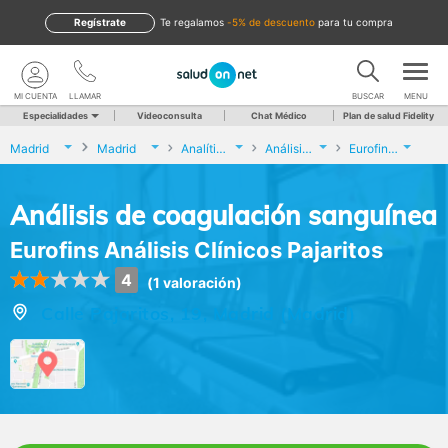
Regístrate
te regalamos
-5% de descuento
para tu compra
MI CUENTA
LLAMAR
BUSCAR
MENU
Especialidades
Videoconsulta
Chat Médico
Plan de salud Fidelity
Madrid
Madrid
Analíticas y Genética
Análisis de coagulación sanguínea
Eurofins Análisis Clínicos Pajaritos
Análisis de coagulación sanguínea
Eurofins Análisis Clínicos Pajaritos
4
(1 valoración)
Calle Pajaritos, 19, Madrid (Madrid)