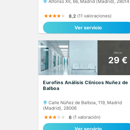
Alfonso XII, 66, Madrid (Madrid), 28014
(11 valoraciones)
8,2
Ver servicio
PRECIO
29 €
Eurofins Análisis Clínicos Nuñez de
Balboa
Calle Núñez de Balboa, 119, Madrid
(Madrid), 28006
(1 valoración)
6
Ver servicio