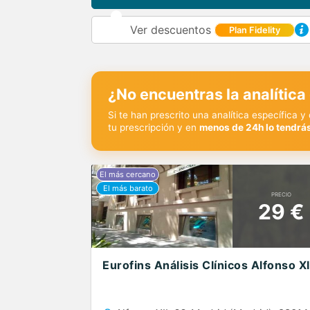
Ver descuentos
Plan Fidelity
¿No encuentras la analítica
Si te han prescrito una analítica específica 
tu prescripción y en
menos de 24h lo tendrás
PRECIO
29 €
Eurofins Análisis Clínicos Alfonso XI