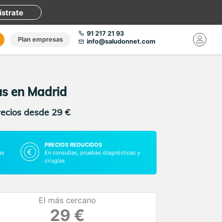
ístrate
91 217 21 93
Plan empresas
info@saludonnet.com
us en Madrid
recios desde 29 €
PRECIOS REDUCIDOS
as
En consultas, pruebas diagnósticas y
cirugías
El más cercano
29 €