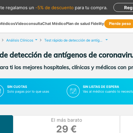
te regalamos
un
-5% de descuento
para tu compra
.
Reg
 Médicos
Videoconsulta
Chat Médico
Plan de salud Fidelity
Pierde peso
Análisis Clínicos
Test rápido de detección de antígenos de coronavirus
 de detección de antígenos de coronavir
ra ti los mejores hospitales, clínicas y médicos con p
SIN CUOTAS
SIN LISTAS DE ESPERA
Solo pagas por lo que usas
Vas al médico cuando lo necesit
El más barato
29 €