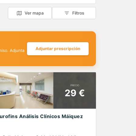
Ver mapa
Filtros
Adjuntar prescripción
miso. Adjunta
PRECIO
29 €
urofins Análisis Clínicos Máiquez