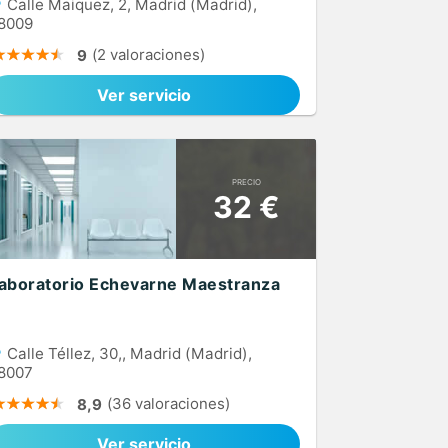
Calle Maiquez, 2, Madrid (Madrid),
8009
(2 valoraciones)
9
Ver servicio
PRECIO
32 €
aboratorio Echevarne Maestranza
Calle Téllez, 30,, Madrid (Madrid),
8007
(36 valoraciones)
8,9
Ver servicio