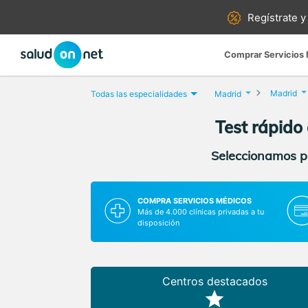
Regístrate y
Comprar Servicios
Madrid
Todas las especialidades
Madrid
Test rápido
Seleccionamos pa
COMPRA SERVICIOS MÉDICOS
Más de 4.000 clínicas privadas a tu
disposición
Centros destacados