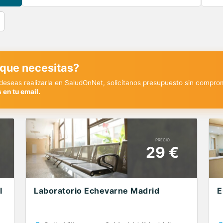
 que necesitas?
y deseas realizarla en SaludOnNet, solicítanos presupuesto sin compro
 en tu email.
PRECIO
29 €
I
Laboratorio Echevarne Madrid
E