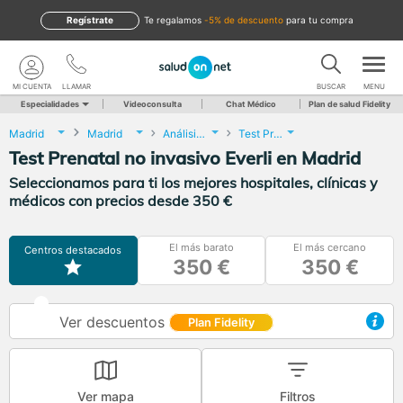
Regístrate
te regalamos
-5% de descuento
para tu compra
MI CUENTA
LLAMAR
BUSCAR
MENU
Especialidades
Videoconsulta
Chat Médico
Plan de salud Fidelity
Madrid
Madrid
Análisis Clínicos
Test Prenatal no invasivo Everli
Test Prenatal no invasivo Everli en Madrid
Seleccionamos para ti los mejores hospitales, clínicas y
médicos con precios desde 350 €
El más barato
El más cercano
Centros destacados
350 €
350 €
Ver descuentos
Plan Fidelity
Ver mapa
Filtros