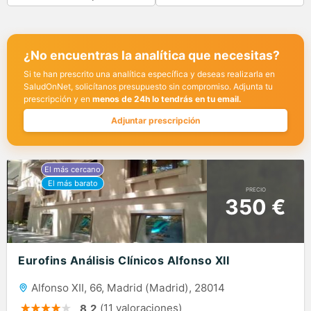
¿No encuentras la analítica que necesitas?
Si te han prescrito una analítica específica y deseas realizarla en
SaludOnNet, solicítanos presupuesto sin compromiso. Adjunta tu
prescripción y en
menos de 24h lo tendrás en tu email.
Adjuntar prescripción
PRECIO
350 €
Eurofins Análisis Clínicos Alfonso XII
Alfonso XII, 66, Madrid (Madrid), 28014
(11 valoraciones)
8,2