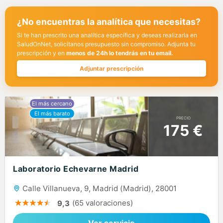
¿No encuentras la analítica que necesitas?
Si te han prescrito una analítica específica y deseas realizarla en
SaludOnNet, solicítanos presupuesto sin compromiso. Adjunta tu
prescripción y en
menos de 24h lo tendrás en tu email.
Adjuntar prescripción
PRECIO
175 €
Laboratorio Echevarne Madrid
Calle Villanueva, 9, Madrid (Madrid), 28001
(65 valoraciones)
9,3