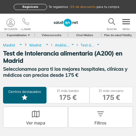
Regístrate
te regalamos
-5% de descuento
para tu compra
MI CUENTA
LLAMAR
BUSCAR
MENU
Especialidades
Videoconsulta
Chat Médico
Plan de salud Fidelity
Madrid
Madrid
Análisis Clínicos
Test de Intolerancia alimentaria (A200)
Test de Intolerancia alimentaria (A200) en
Madrid
Seleccionamos para ti los mejores hospitales, clínicas y
médicos con precios desde 175 €
El más barato
El más cercano
Centros destacados
175 €
175 €
Ver mapa
Filtros